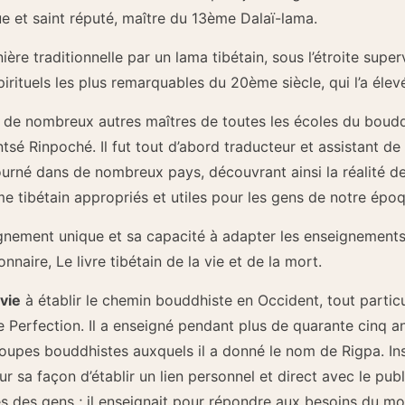
e et saint réputé, maître du 13ème Dalaï-lama.
ère traditionnelle par un lama tibétain, sous l’étroite sup
pirituels les plus remarquables du 20ème siècle, qui l’a éle
de nombreux autres maîtres de toutes les écoles du bouddh
é Rinpoché. Il fut tout d’abord traducteur et assistant de 
journé dans de nombreux pays, découvrant ainsi la réalité de 
 tibétain appropriés et utiles pour les gens de notre époq
gnement unique et sa capacité à adapter les enseignement
onnaire, Le livre tibétain de la vie et de la mort.
vie
à établir le chemin bouddhiste en Occident, tout particu
 Perfection. Il a enseigné pendant plus de quarante cinq a
roupes bouddhistes auxquels il a donné le nom de Rigpa. Ins
r sa façon d’établir un lien personnel et direct avec le pub
s des gens ; il enseignait pour répondre aux besoins du mo