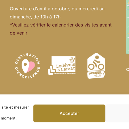
Ouverture d'avril à octobre, du mercredi au
dimanche, de 10h à 17h
*Veuillez vérifier le calendrier des visites avant
de venir
C
officiel. Tous droits réservés ·
Politique de confidentialité
 site et mesurer
Accepter
t moment.