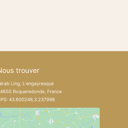
Nous trouver
érab Ling, L'engayresque
4650 Roqueredonde, France
PS: 43.800248,3.237998