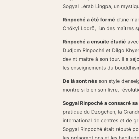
Sogyal Lérab Lingpa, un mystiqu
Rinpoché a été formé
d’une mani
Chökyi Lodrö, l’un des maîtres s
Rinpoché a ensuite étudié
avec 
Dudjom Rinpoché et Dilgo Khyents
devint maître à son tour. Il a sé
les enseignements du bouddhisme
De là sont nés
son style d’ensei
montre si bien son livre, révoluti
Sogyal Rinpoché a consacré sa 
pratique du Dzogchen, la Grande
international de centres et de g
Sogyal Rinpoché était réputé pou
les présomptions et les habitude