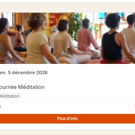
am. 5 décembre 2026
ournée Méditation
Méditation
R
Plus d'info