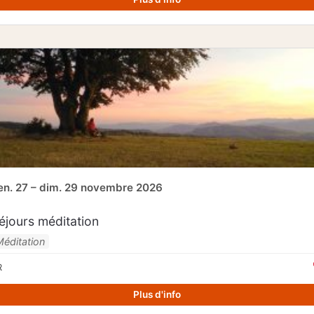
en. 27 – dim. 29 novembre 2026
éjours méditation
Méditation
R
Plus d'info