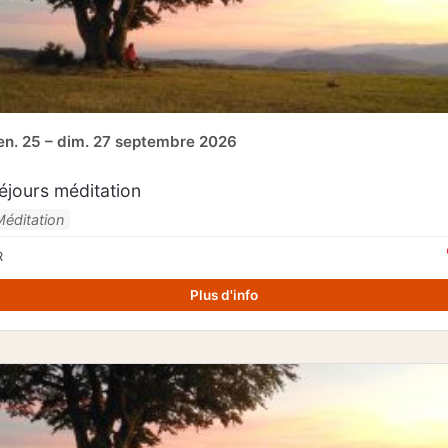
en. 25 – dim. 27 septembre 2026
éjours méditation
Méditation
R
Plus d'info