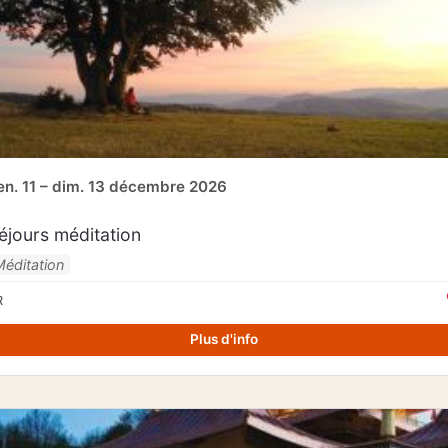
en. 11 – dim. 13 décembre 2026
éjours méditation
Méditation
R
Plus d'info