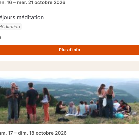
en. 16 – mer. 21 octobre 2026
éjours méditation
Méditation
R
Plus d'info
am. 17 – dim. 18 octobre 2026