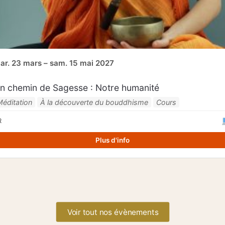
ar. 23 mars – sam. 15 mai 2027
n chemin de Sagesse : Notre humanité
Méditation
À la découverte du bouddhisme
Cours
R
Plus d'info
Voir tout nos évènements