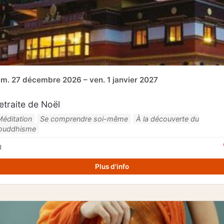
im. 27 décembre 2026 – ven. 1 janvier 2027
etraite de Noël
Méditation
Se comprendre soi-même
À la découverte du
ouddhisme
R
Plus d'info