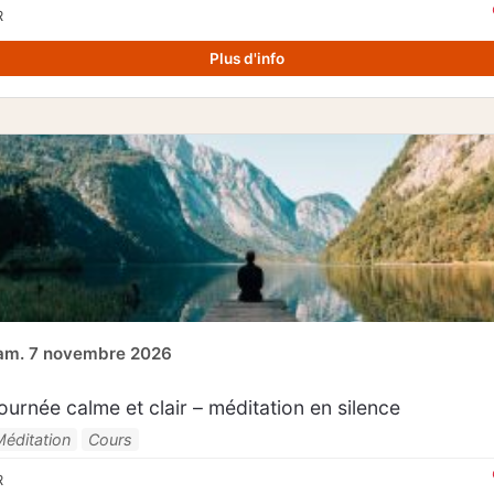
R
Plus d'info
am. 7 novembre 2026
ournée calme et clair – méditation en silence
Méditation
Cours
R