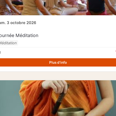
am. 3 octobre 2026
ournée Méditation
Méditation
R
Plus d'info