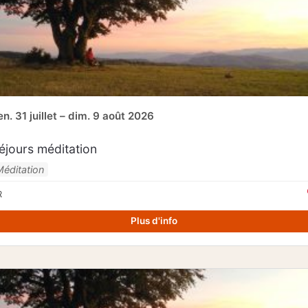
en. 31 juillet – dim. 9 août 2026
éjours méditation
Méditation
R
Plus d'info