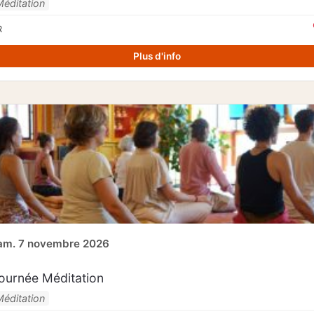
Méditation
R
Plus d'info
am. 7 novembre 2026
ournée Méditation
Méditation