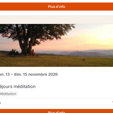
Plus d'info
en. 13 – dim. 15 novembre 2026
éjours méditation
Méditation
R
Plus d'info