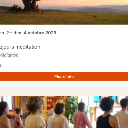
en. 2 – dim. 4 octobre 2026
éjours méditation
Méditation
R
Plus d'info