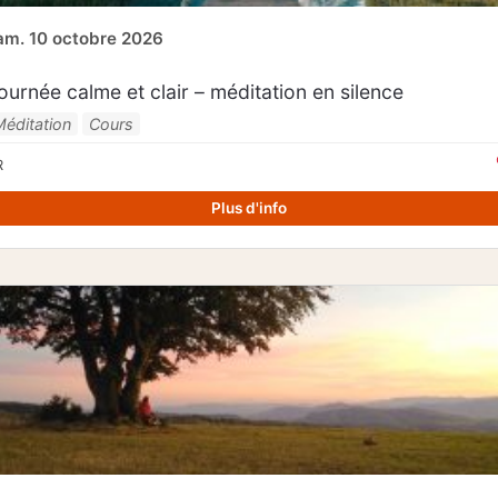
am. 10 octobre 2026
ournée calme et clair – méditation en silence
Méditation
Cours
R
Plus d'info