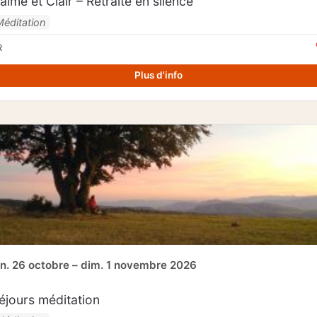
alme et Clair – Retraite en silence
Méditation
R
Plus d'info
un. 26 octobre – dim. 1 novembre 2026
éjours méditation