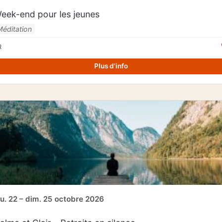
eek-end pour les jeunes
Méditation
R
Plus d'info
eu. 22 – dim. 25 octobre 2026