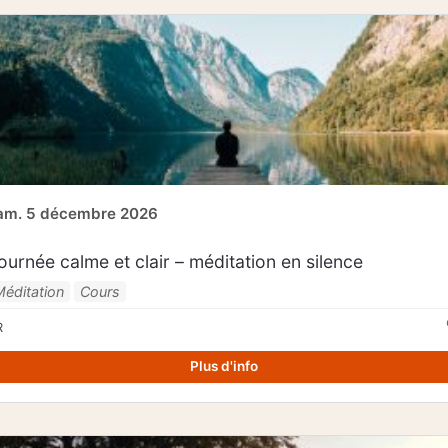
am. 5 décembre 2026
ournée calme et clair – méditation en silence
Méditation
Cours
R
Plus d'info