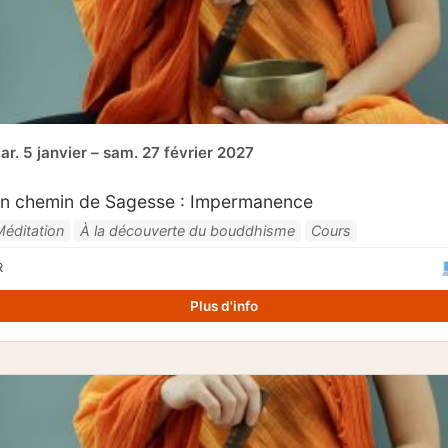
ar. 5 janvier – sam. 27 février 2027
n chemin de Sagesse : Impermanence
Méditation
À la découverte du bouddhisme
Cours
R
Plus d'info