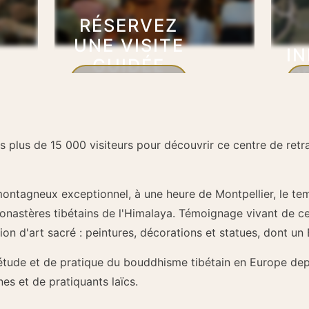
RÉSERVEZ
UNE VISITE
I
GUIDÉE
P
POUR UN
En savoir plus
GROUPE
 plus de 15 000 visiteurs pour découvrir ce centre de retr
ntagneux exceptionnel, à une heure de Montpellier, le temp
astères tibétains de l'Himalaya. Témoignage vivant de cette
ion d'art sacré : peintures, décorations et statues, dont u
étude et de pratique du bouddhisme tibétain en Europe depui
s et de pratiquants laïcs.