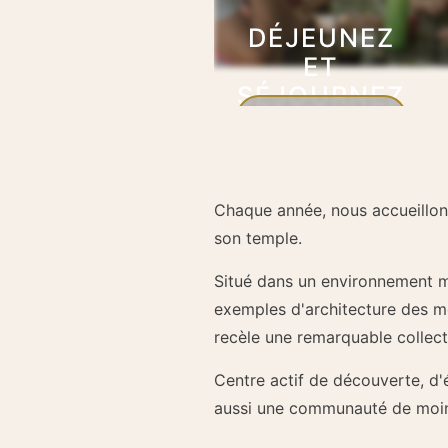
DÉJEUNEZ
ET
SÉJOURNEZ
À LÉRAB
En savoir plus
LING
Chaque année, nous accueillons
son temple.
Situé dans un environnement mo
exemples d'architecture des mon
recèle une remarquable collect
Centre actif de découverte, d'
aussi une communauté de moine