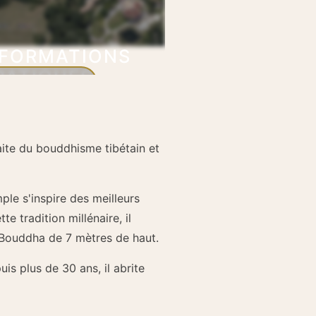
NFORMATIONS
RATIQUES
En savoir plus
aite du bouddhisme tibétain et
le s'inspire des meilleurs
 tradition millénaire, il
n Bouddha de 7 mètres de haut.
s plus de 30 ans, il abrite