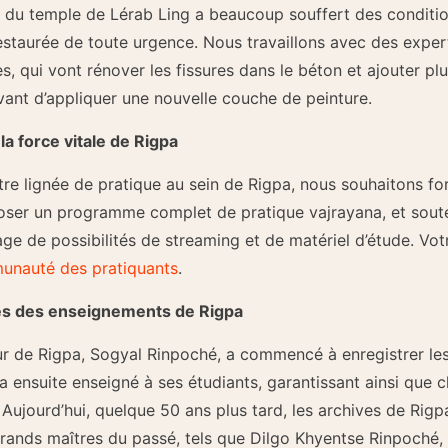
te du temple de Lérab Ling a beaucoup souffert des condition
restaurée de toute urgence. Nous travaillons avec des expe
s, qui vont rénover les fissures dans le béton et ajouter 
vant d’appliquer une nouvelle couche de peinture.
la force vitale de Rigpa
otre lignée de pratique au sein de Rigpa, nous souhaitons 
oser un programme complet de pratique vajrayana, et souten
age de possibilités de streaming et de matériel d’étude. Vo
munauté des pratiquants
.
ves des enseignements de Rigpa
ur de Rigpa, Sogyal Rinpoché, a commencé à enregistrer les
 a ensuite enseigné à ses étudiants, garantissant ainsi qu
. Aujourd’hui, quelque 50 ans plus tard, les archives de Rig
rands maîtres du passé, tels que Dilgo Khyentse Rinpoché,