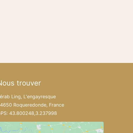
Nous trouver
érab Ling, L'engayresque
4650 Roqueredonde, France
PS: 43.800248,3.237998