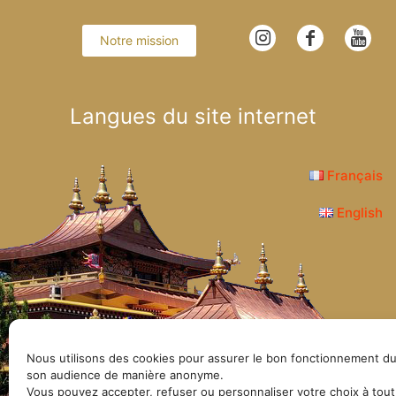
Notre mission
Langues du site internet
Français
English
© Lerab Ling – Site 
Nous utilisons des cookies pour assurer le bon fonctionnement du
son audience de manière anonyme.
Vous pouvez accepter, refuser ou personnaliser votre choix à tou