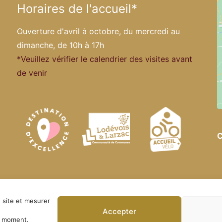
Horaires de l'accueil*
Ouverture d'avril à octobre, du mercredi au
dimanche, de 10h à 17h
*Veuillez vérifier le calendrier des visites avant
de venir
C
officiel. Tous droits réservés ·
Politique de confidentialité
 site et mesurer
Accepter
t moment.