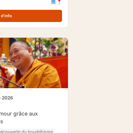
 d'info
e 2026
’amour grâce aux
es
découverte du bouddhisme