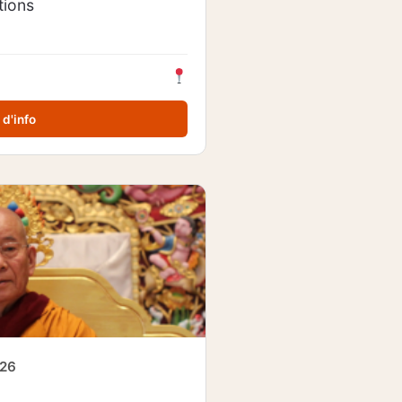
tions
 d'info
026