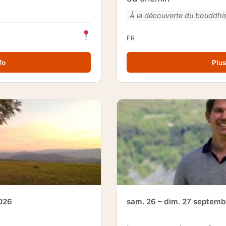
À la découverte du bouddh
FR
fo
Plus
2026
sam. 26 – dim. 27 septem