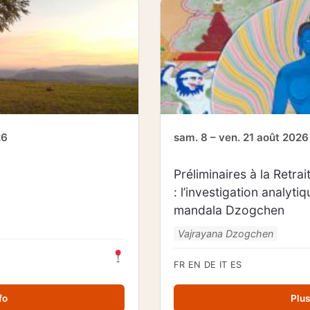
26
sam. 8 – ven. 21 août 2026
Préliminaires à la Retr
: l’investigation analyti
mandala Dzogchen
Vajrayana Dzogchen
FR
EN
DE
IT
ES
fo
Plus