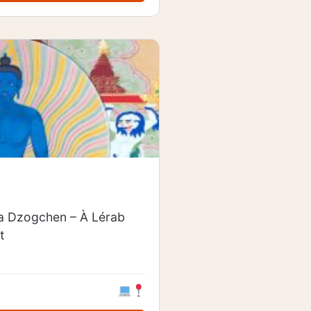
6
la Dzogchen – À Lérab
t