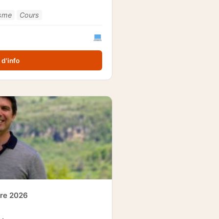
isme
Cours
 d'info
bre 2026