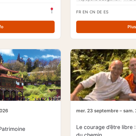
FR
EN
CN
DE
ES
fo
Plus
2026
mer. 23 septembre – sam.
Le courage d’être libre 
Patrimoine
du chemin