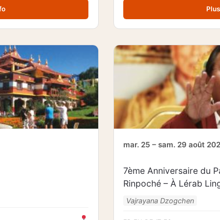
fo
Plus
mar. 25 – sam. 29 août 20
7ème Anniversaire du P
Rinpoché – À Lérab Ling 
Vajrayana Dzogchen