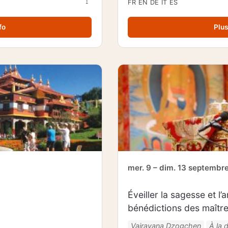
FR
EN
DE
IT
ES
fo
Plus
mer. 9 – dim. 13 septembr
Éveiller la sagesse et l
bénédictions des maîtr
Vajrayana Dzogchen
À la 