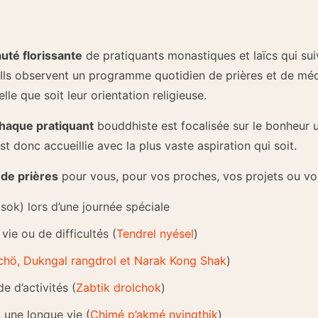
uté florissante
de pratiquants monastiques et laïcs qui sui
 Ils observent un programme quotidien de prières et de médi
lle que soit leur orientation religieuse.
 chaque pratiquant
bouddhiste est focalisée sur le bonheur u
st donc accueillie avec la plus vaste aspiration qui soit.
de prières
pour vous, pour vos proches, vos projets ou v
tsok) lors d’une journée spéciale
vie ou de difficultés (
Tendrel nyésel
)
hö, Dukngal rangdrol et Narak Kong Shak
)
e d’activités (
Zabtik drolchok
)
 une longue vie (
Chimé p’akmé nyingthik
)