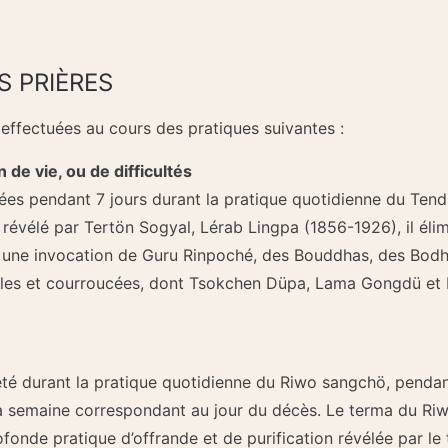
S PRIÈRES
effectuées au cours des pratiques suivantes :
 de vie, ou de difficultés
ées pendant 7 jours durant la pratique quotidienne du Tendr
évélé par Tertön Sogyal, Lérab Lingpa (1856-1926), il élim
 une invocation de Guru Rinpoché, des Bouddhas, des Bodhis
ibles et courroucées, dont Tsokchen Düpa, Lama Gongdü et
té durant la pratique quotidienne du Riwo sangchö, pendant
 la semaine correspondant au jour du décès. Le terma du R
ofonde pratique d’offrande et de purification révélée par 