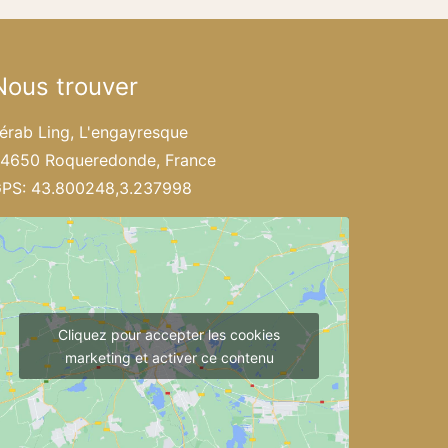
Nous trouver
érab Ling, L'engayresque
4650 Roqueredonde, France
PS: 43.800248,3.237998
Cliquez pour accepter les cookies
marketing et activer ce contenu