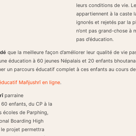
leurs conditions de vie. 
appartiennent à la caste l
ignorés et rejetés par la p
n’ont pas grand-chose à 
pas d’éducation.
adé
que la meilleure façon d’améliorer leur qualité de vie pas
 une éducation à 60 jeunes Népalais et 20 enfants bhoutanais
iner un parcours éducatif complet à ces enfants au cours d
éducatif Mañjushrî en ligne
.
rî
parraine
e 60 enfants, du CP à la
es écoles de Parphing,
ional Boarding High
le projet permettra