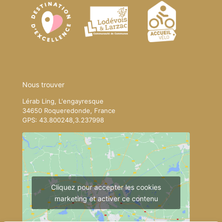
Nous trouver
Lérab Ling, L'engayresque
34650 Roqueredonde, France
GPS: 43.800248,3.237998
Cliquez pour accepter les cookies
marketing et activer ce contenu