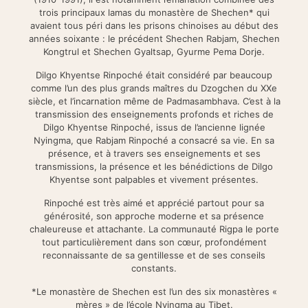
trois principaux lamas du monastère de Shechen* qui
avaient tous péri dans les prisons chinoises au début des
années soixante : le précédent Shechen Rabjam, Shechen
Kongtrul et Shechen Gyaltsap, Gyurme Pema Dorje.
Dilgo Khyentse Rinpoché était considéré par beaucoup
comme l’un des plus grands maîtres du Dzogchen du XXe
siècle, et l’incarnation même de Padmasambhava. C’est à la
transmission des enseignements profonds et riches de
Dilgo Khyentse Rinpoché, issus de l’ancienne lignée
Nyingma, que Rabjam Rinpoché a consacré sa vie. En sa
présence, et à travers ses enseignements et ses
transmissions, la présence et les bénédictions de Dilgo
Khyentse sont palpables et vivement présentes.
Rinpoché est très aimé et apprécié partout pour sa
générosité, son approche moderne et sa présence
chaleureuse et attachante. La communauté Rigpa le porte
tout particulièrement dans son cœur, profondément
reconnaissante de sa gentillesse et de ses conseils
constants.
*Le monastère de Shechen est l’un des six monastères «
mères » de l’école Nyingma au Tibet.