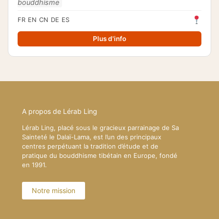
bouddhisme
FR
EN
CN
DE
ES
Plus d'info
A propos de Lérab Ling
Lérab Ling, placé sous le gracieux parrainage de Sa
Sainteté le Dalaï-Lama, est l’un des principaux
centres perpétuant la tradition d’étude et de
pratique du bouddhisme tibétain en Europe, fondé
en 1991.
Notre mission