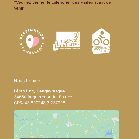
*Veuillez vérifier le calendrier des visites avant de
venir
Nous trouver
Lérab Ling, L'engayresque
34650 Roqueredonde, France
GPS: 43.800248,3.237998