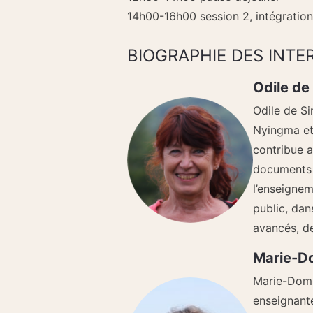
14h00-16h00 session 2, intégratio
BIOGRAPHIE DES INT
Odile de
Odile de Si
Nyingma et
contribue a
documents é
l’enseignem
public, da
avancés, de
Marie-D
Marie-Domi
enseignante