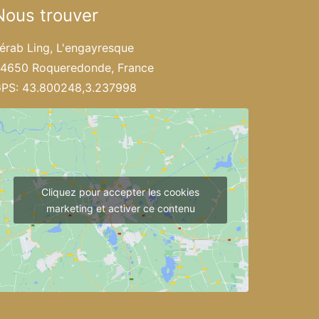
Nous trouver
érab Ling, L'engayresque
4650 Roqueredonde, France
PS: 43.800248,3.237998
Cliquez pour accepter les cookies
marketing et activer ce contenu