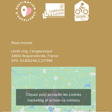
Nous trouver
Lérab Ling, L'engayresque
34650 Roqueredonde, France
GPS: 43.800248,3.237998
Cliquez pour accepter les cookies
marketing et activer ce contenu