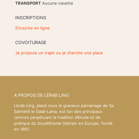
TRANSPORT
Aucune navette
INSCRIPTIONS
S'inscrire en ligne
COVOITURAGE
Je propose un trajet ou je cherche une place
A PROPOS DE LÉRAB LING
Lérab Ling, placé sous le gracieux parrainage de Sa
Sainteté le Dalaï-Lama, est l’un des principaux
centres perpétuant la tradition d’étude et de
pratique du bouddhisme tibétain en Europe, fondé
en 1991.