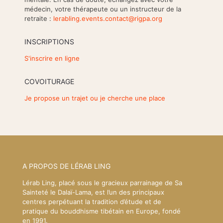
médecin, votre thérapeute ou un instructeur de la
retraite :
lerabling.events.contact@rigpa.org
INSCRIPTIONS
S'inscrire en ligne
COVOITURAGE
Je propose un trajet ou je cherche une place
A PROPOS DE LÉRAB LING
Lérab Ling, placé sous le gracieux parrainage de Sa
Sainteté le Dalaï-Lama, est l’un des principaux
centres perpétuant la tradition d’étude et de
pratique du bouddhisme tibétain en Europe, fondé
en 1991.