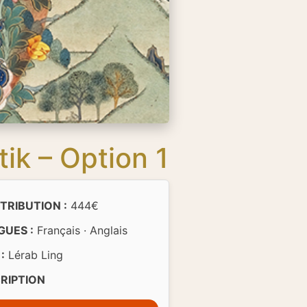
ik – Option 1
TRIBUTION :
444€
GUES :
Français · Anglais
:
Lérab Ling
CRIPTION