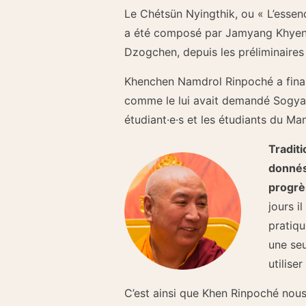
Le Chétsün Nyingthik, ou « L’essen
a été composé par Jamyang Khyen
Dzogchen, depuis les préliminaires 
Khenchen Namdrol Rinpoché a final
comme le lui avait demandé Sogya
étudiant·e·s et les étudiants du Ma
Tradit
donnés
progrès
jours i
pratiqu
une seu
utilise
C’est ainsi que Khen Rinpoché nou