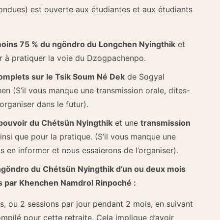
fondues) est ouverte aux étudiantes et aux étudiants
moins 75 % du ngöndro du Longchen Nyingthik
et
er à pratiquer la voie du Dzogpachenpo.
mplets sur le Tsik Soum Né Dek
de Sogyal
en (S’il vous manque une transmission orale, dites-
organiser dans le futur).
pouvoir du Chétsün Nyingthik
et une
transmission
nsi que pour la pratique. (S’il vous manque une
us en informer et nous essaierons de l’organiser).
 ngöndro du Chétsün Nyingthik d’un ou deux mois
es par Khenchen Namdrol Rinpoché :
s, ou 2 sessions par jour pendant 2 mois, en suivant
mpilé pour cette retraite. Cela implique d’avoir