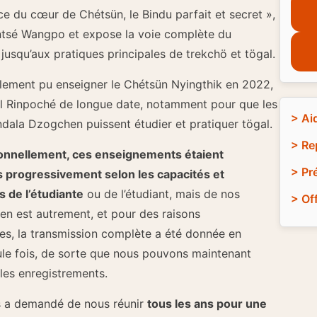
ce du cœur de Chétsün, le Bindu parfait et secret »,
tsé Wangpo et expose la voie complète du
jusqu’aux pratiques principales de trekchö et tögal.
ement pu enseigner le Chétsün Nyingthik en 2022,
l Rinpoché de longue date, notamment pour que les
> Ai
ndala Dzogchen puissent étudier et pratiquer tögal.
> Re
ionnellement, ces enseignements étaient
> Pr
 progressivement selon les capacités et
 de l’étudiante
ou de l’étudiant, mais de nos
> Of
l en est autrement, et pour des raisons
es, la transmission complète a été donnée en
le fois, de sorte que nous pouvons maintenant
r les enregistrements.
s a demandé de nous réunir
tous les ans pour une