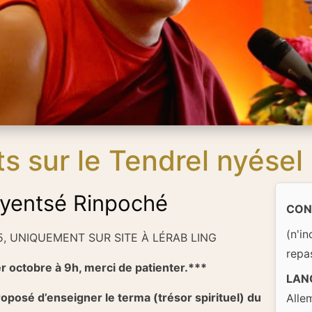
 sur le Tendrel nyésel
yentsé Rinpoché
CON
(n'in
25, UNIQUEMENT SUR SITE À LÉRAB LING
repa
er octobre à 9h, merci de patienter.***
LAN
posé d’enseigner le terma (trésor spirituel) du
Alle