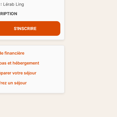
:
Lérab Ling
CRIPTION
S'INSCRIRE
de financière
pas et hébergement
éparer votre séjour
frez un séjour