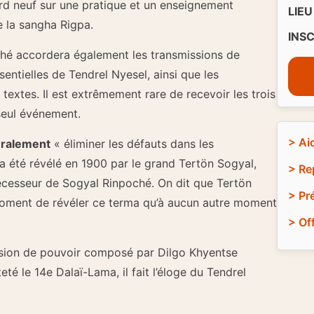
rd neuf sur une pratique et un enseignement
LIEU 
 la sangha Rigpa.
INS
ché accordera également les transmissions de
ntielles de Tendrel Nyesel, ainsi que les
 textes. Il est extrêmement rare de recevoir les trois
 seul événement.
> Ai
téralement
« éliminer les défauts dans les
a été révélé en 1900 par le grand Tertön Sogyal,
> Re
écesseur de Sogyal Rinpoché. On dit que Tertön
> Pr
 moment de révéler ce terma qu’à aucun autre moment
> Of
ission de pouvoir composé par Dilgo Khyentse
é le 14e Dalaï-Lama, il fait l’éloge du Tendrel