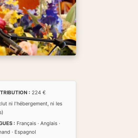
TRIBUTION :
224 €
clut ni l'hébergement, ni les
s)
GUES :
Français · Anglais ·
mand · Espagnol