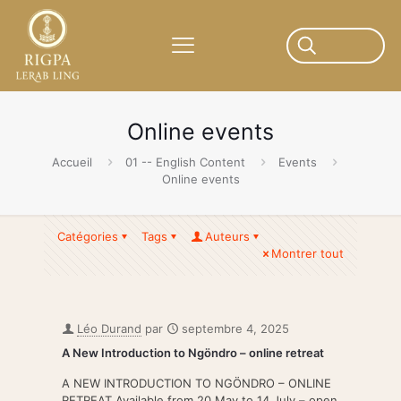
Online events
Accueil
01 -- English Content
Events
Online events
Catégories
Tags
Auteurs
Montrer tout
Léo Durand
par
septembre 4, 2025
A New Introduction to Ngöndro – online retreat
A NEW INTRODUCTION TO NGÖNDRO – ONLINE
RETREAT Available from 20 May to 14 July – open